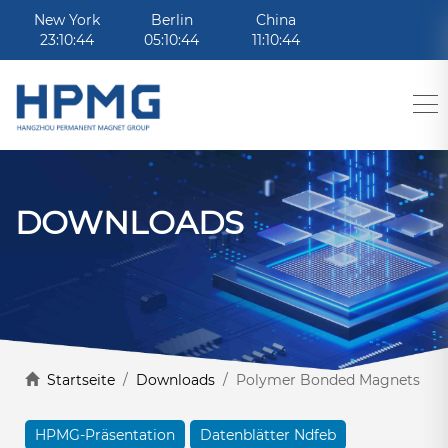
New York
Berlin
China
23:10:44
05:10:44
11:10:44
DOWNLOADS
Startseite
/
Downloads
/ Polymer Bonded Magnets
HPMG-Präsentation
Datenblätter Ndfeb